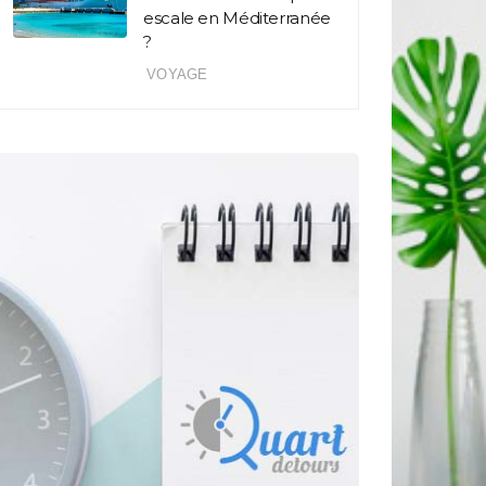
escale en Méditerranée
?
VOYAGE