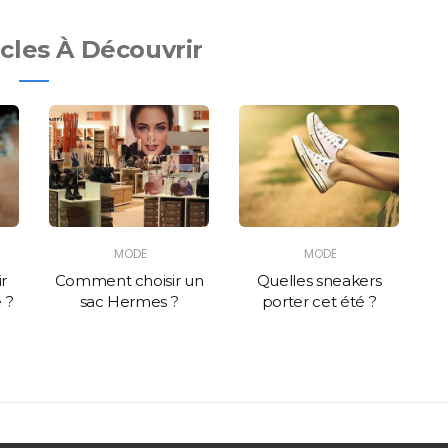
icles À Découvrir
MODE
MODE
ir
Comment choisir un
Quelles sneakers
 ?
sac Hermes ?
porter cet été ?
c