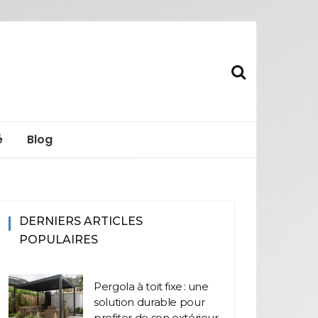
s.fr
é
Blog
DERNIERS ARTICLES
POPULAIRES
Pergola à toit fixe : une
solution durable pour
profiter de son extérieur