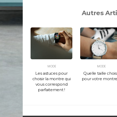
Autres Art
MODE
MODE
MODE
 sneakers
Les astuces pour
Quelle taille chois
cet été ?
choisir la montre qui
pour votre montre
vous correspond
parfaitement !