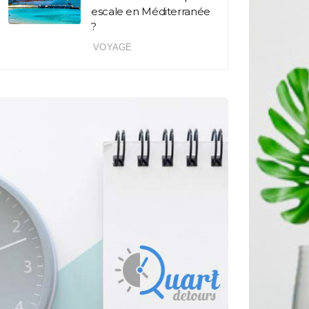
escale en Méditerranée
?
VOYAGE