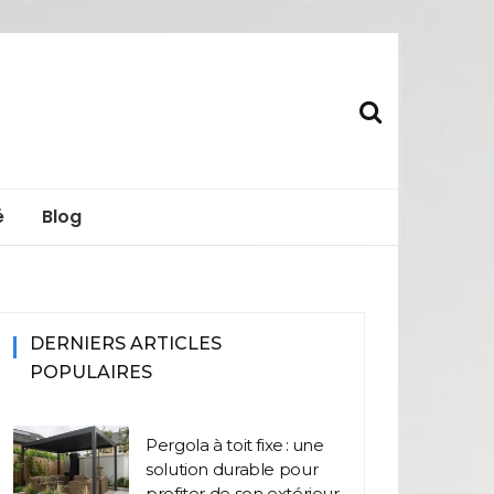
s.fr
é
Blog
DERNIERS ARTICLES
POPULAIRES
Pergola à toit fixe : une
solution durable pour
profiter de son extérieur