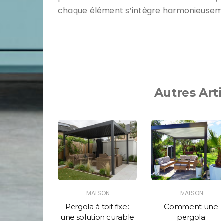
chaque élément s’intègre harmonieuseme
Autres Art
AISON
MAISON
MAISON
ypes de
Pergola à toit fixe :
Comment une
elage à
une solution durable
pergola