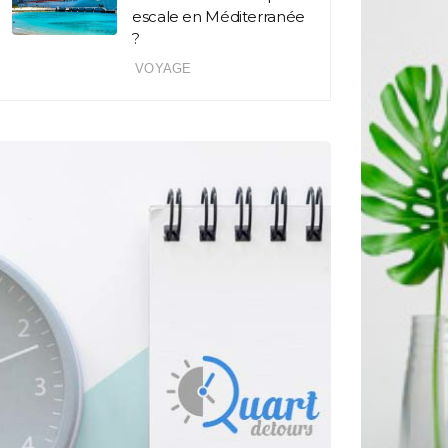
escale en Méditerranée
?
VOYAGE