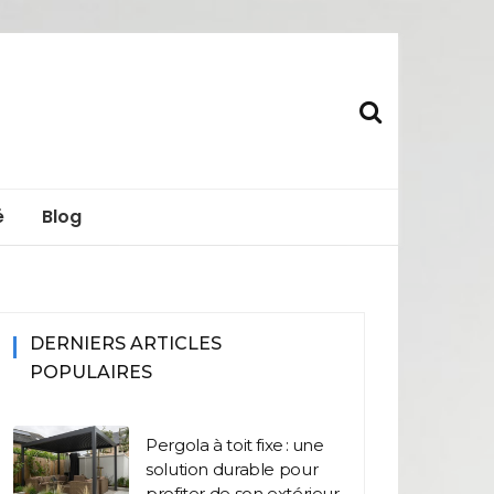
s.fr
é
Blog
DERNIERS ARTICLES
POPULAIRES
Pergola à toit fixe : une
solution durable pour
profiter de son extérieur