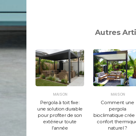
Autres Art
AISON
MAISON
MAISON
ypes de
Pergola à toit fixe :
Comment une
elage à
une solution durable
pergola
r pour votre
pour profiter de son
bioclimatique crée
ojet
extérieur toute
confort thermiqu
l’année
naturel ?