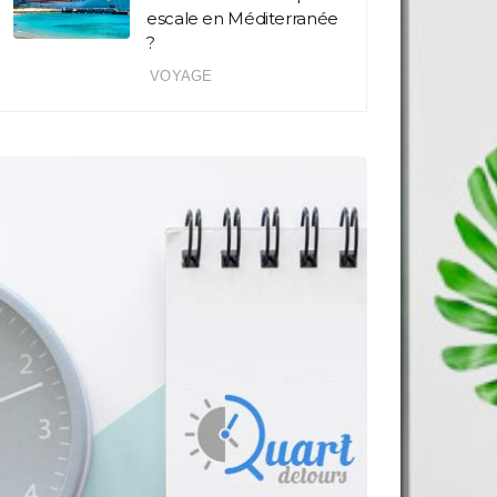
escale en Méditerranée
?
VOYAGE