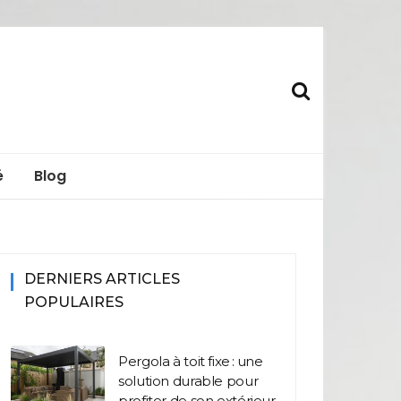
s.fr
é
Blog
DERNIERS ARTICLES
POPULAIRES
Pergola à toit fixe : une
solution durable pour
profiter de son extérieur